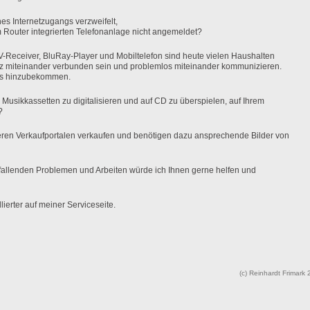
nes Internetzugangs verzweifelt,
 Router integrierten Telefonanlage nicht angemeldet?
AV-Receiver, BluRay-Player und Mobiltelefon sind heute vielen Haushalten
tz miteinander verbunden sein und problemlos miteinander kommunizieren.
eses hinzubekommen.
 Musikkassetten zu digitalisieren und auf CD zu überspielen, auf Ihrem
?
eren Verkaufportalen verkaufen und benötigen dazu ansprechende Bilder von
fallenden Problemen und Arbeiten würde ich Ihnen gerne helfen und
lierter auf meiner Serviceseite.
(c) Reinhardt Frimark