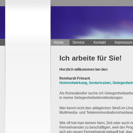
Home
Service
Kontakt
Impressum
Ich arbeite für Sie!
Herzlich willkommen bei den
Rei
nhardt
Fri
mark
Heimmitwirkung, Seniortrainer, Gelegenheit
Als Ruheständler suche ich Gelegenheitsarbe
in meine Gelegenheitsdienstleistungen.
Wer kennt nicht den alltäglichen Streß im Um
Multimedia- und Telekommunikationshardwar
Wie oft hat man keinen Nerv, Zeit oder auch n
Fernsehsender zu beschäftigen, weil der Pr
sich ein neues Fernsehgerät gekauft hat, das 